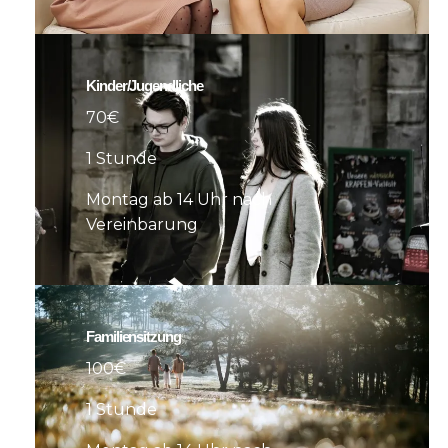
Kinder/Jugendliche
70€
1 Stunde
Montag ab 14 Uhr nach
Vereinbarung
Familiensitzung
100€
1 Stunde