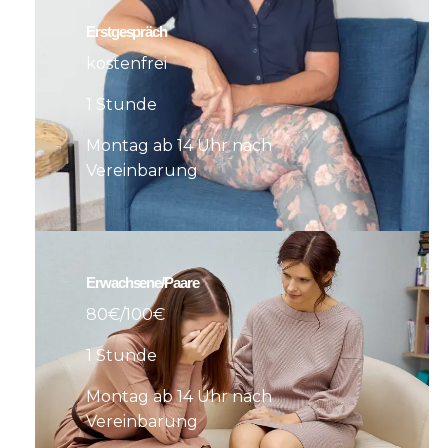
Erstgespräch
kostenfrei
1 Stunde
Montag ab 14 Uhr nach
Vereinbarung
Erwachsene/Paare
80€/100€
1 Stunde
Montag ab 14 Uhr nach
Vereinbarung